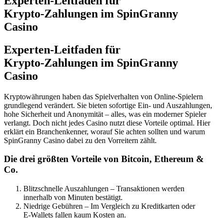
Experten‑Leitfaden für
Krypto‑Zahlungen im SpinGranny
Casino
Experten‑Leitfaden für
Krypto‑Zahlungen im SpinGranny
Casino
Kryptowährungen haben das Spielverhalten von Online‑Spielern
grundlegend verändert. Sie bieten sofortige Ein- und Auszahlungen,
hohe Sicherheit und Anonymität – alles, was ein moderner Spieler
verlangt. Doch nicht jedes Casino nutzt diese Vorteile optimal. Hier
erklärt ein Branchenkenner, worauf Sie achten sollten und warum
SpinGranny Casino dabei zu den Vorreitern zählt.
Die drei größten Vorteile von Bitcoin, Ethereum &
Co.
Blitzschnelle Auszahlungen – Transaktionen werden
innerhalb von Minuten bestätigt.
Niedrige Gebühren – Im Vergleich zu Kreditkarten oder
E‑Wallets fallen kaum Kosten an.