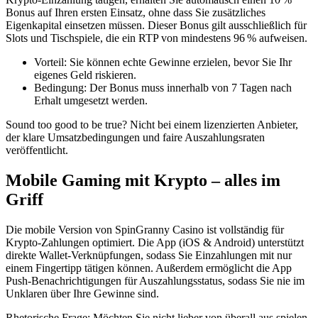
Bonus auf Ihren ersten Einsatz, ohne dass Sie zusätzliches
Eigenkapital einsetzen müssen. Dieser Bonus gilt ausschließlich für
Slots und Tischspiele, die ein RTP von mindestens 96 % aufweisen.
Vorteil: Sie können echte Gewinne erzielen, bevor Sie Ihr
eigenes Geld riskieren.
Bedingung: Der Bonus muss innerhalb von 7 Tagen nach
Erhalt umgesetzt werden.
Sound too good to be true? Nicht bei einem lizenzierten Anbieter,
der klare Umsatzbedingungen und faire Auszahlungsraten
veröffentlicht.
Mobile Gaming mit Krypto – alles im
Griff
Die mobile Version von SpinGranny Casino ist vollständig für
Krypto‑Zahlungen optimiert. Die App (iOS & Android) unterstützt
direkte Wallet‑Verknüpfungen, sodass Sie Einzahlungen mit nur
einem Fingertipp tätigen können. Außerdem ermöglicht die App
Push‑Benachrichtigungen für Auszahlungsstatus, sodass Sie nie im
Unklaren über Ihre Gewinne sind.
Rhetorische Frage: Möchten Sie nicht lieber von überall aus spielen,