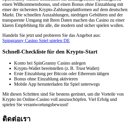
einen Willkommensbonus, und einen Bonus ohne Einzahlung mit
einer der sichersten Krypto‑Zahlungsplattformen auf dem deutschen
Markt. Die schnellen Auszahlungen, niedrigen Gebühren und der
transparente Umgang mit Ihren Daten machen das Casino zu einer
klaren Empfehlung für alle, die modern und sicher spielen wollen.
Handeln Sie jetzt und probieren Sie das Angebot aus:
Spingranny Casino Spiel spielen DE
Schnell‑Checkliste für den Krypto‑Start
Konto bei SpinGranny Casino anlegen
Krypto‑Wallet bereitstellen (z. B. Trust Wallet)
Erste Einzahlung per Bitcoin oder Ethereum tätigen
Bonus ohne Einzahlung aktivieren
Mobile App herunterladen für Spiel unterwegs
Mit diesen Schritten sind Sie bestens gerüstet, um die Vorteile von
Krypto im Online‑Casino voll auszuschöpfen. Viel Erfolg und
spielen Sie verantwortungsbewusst!
ติดต่อเรา