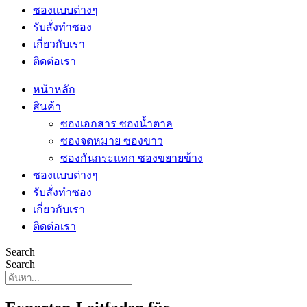
ซองแบบต่างๆ
รับสั่งทำซอง
เกี่ยวกับเรา
ติดต่อเรา
หน้าหลัก
สินค้า
ซองเอกสาร ซองน้ำตาล
ซองจดหมาย ซองขาว
ซองกันกระแทก ซองขยายข้าง
ซองแบบต่างๆ
รับสั่งทำซอง
เกี่ยวกับเรา
ติดต่อเรา
Search
Search