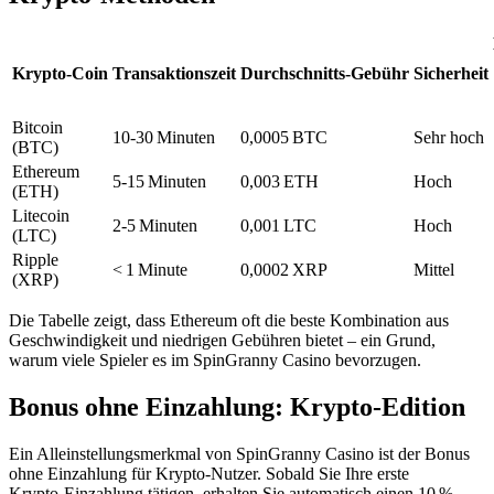
Krypto‑Coin
Transaktionszeit
Durchschnitts‑Gebühr
Sicherheit
Bitcoin
10‑30 Minuten
0,0005 BTC
Sehr hoch
(BTC)
Ethereum
5‑15 Minuten
0,003 ETH
Hoch
(ETH)
Litecoin
2‑5 Minuten
0,001 LTC
Hoch
(LTC)
Ripple
< 1 Minute
0,0002 XRP
Mittel
(XRP)
Die Tabelle zeigt, dass Ethereum oft die beste Kombination aus
Geschwindigkeit und niedrigen Gebühren bietet – ein Grund,
warum viele Spieler es im SpinGranny Casino bevorzugen.
Bonus ohne Einzahlung: Krypto‑Edition
Ein Alleinstellungsmerkmal von SpinGranny Casino ist der Bonus
ohne Einzahlung für Krypto‑Nutzer. Sobald Sie Ihre erste
Krypto‑Einzahlung tätigen, erhalten Sie automatisch einen 10 %