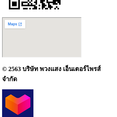
© 2563 บริษัท พวงแสง เอ็นเตอร์ไพรส์
จำกัด