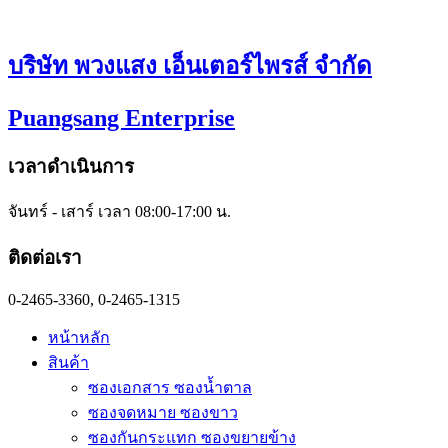
Skip
to
content
บริษัท พวงแสง เอ็นเตอร์ไพรส์ จำกัด
Puangsang Enterprise
เวลาดำเนินการ
จันทร์ - เสาร์ เวลา 08:00-17:00 น.
ติดต่อเรา
0-2465-3360, 0-2465-1315
หน้าหลัก
สินค้า
ซองเอกสาร ซองน้ำตาล
ซองจดหมาย ซองขาว
ซองกันกระแทก ซองขยายข้าง