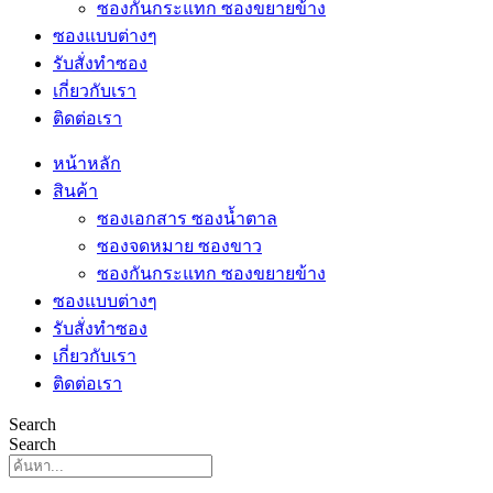
ซองกันกระแทก ซองขยายข้าง
ซองแบบต่างๆ
รับสั่งทำซอง
เกี่ยวกับเรา
ติดต่อเรา
หน้าหลัก
สินค้า
ซองเอกสาร ซองน้ำตาล
ซองจดหมาย ซองขาว
ซองกันกระแทก ซองขยายข้าง
ซองแบบต่างๆ
รับสั่งทำซอง
เกี่ยวกับเรา
ติดต่อเรา
Search
Search