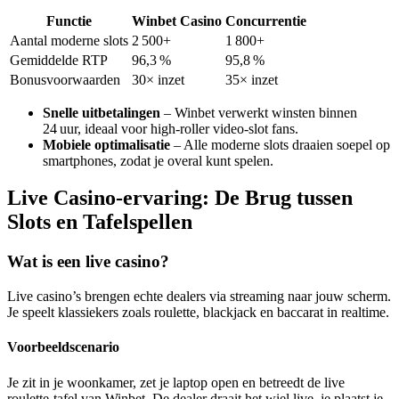
Functie
Winbet Casino
Concurrentie
Aantal moderne slots
2 500+
1 800+
Gemiddelde RTP
96,3 %
95,8 %
Bonusvoorwaarden
30× inzet
35× inzet
Snelle uitbetalingen
– Winbet verwerkt winsten binnen
24 uur, ideaal voor high‑roller video‑slot fans.
Mobiele optimalisatie
– Alle moderne slots draaien soepel op
smartphones, zodat je overal kunt spelen.
Live Casino‑ervaring: De Brug tussen
Slots en Tafelspellen
Wat is een live casino?
Live casino’s brengen echte dealers via streaming naar jouw scherm.
Je speelt klassiekers zoals roulette, blackjack en baccarat in realtime.
Voorbeeldscenario
Je zit in je woonkamer, zet je laptop open en betreedt de live
roulette‑tafel van Winbet. De dealer draait het wiel live, je plaatst je