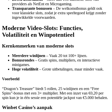
providers als NetEnt en Microgaming.
Transparante bonussen
– De welkomstbonus geldt ook
voor klassieke slots, zodat je extra speeltegoed krijgt zonder
ingewikkelde voorwaarden.
Moderne Video‑Slots: Functies,
Volatiliteit en Winpotentieel
Kernkenmerken van moderne slots
Meerdere winlijnen
– Vaak 20 tot 100+ lijnen.
Bonusrondes
– Gratis spins, multipliers, en interactieve
minigames.
Hoge volatiliteit
– Grote uitbetalingen, maar minder vaak.
Voorbeeld
“Dragon’s Treasure” biedt 5 rollen, 25 winlijnen en een “Free
Spins”‑bonus met een 3× multiplier. Met een inzet van €0,20 per
spin kun je in één sessie een potentiële jackpot van €5.000 behalen.
Winbet Casino’s aanpak