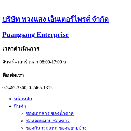
Skip
to
content
บริษัท พวงแสง เอ็นเตอร์ไพรส์ จำกัด
Puangsang Enterprise
เวลาดำเนินการ
จันทร์ - เสาร์ เวลา 08:00-17:00 น.
ติดต่อเรา
0-2465-3360, 0-2465-1315
หน้าหลัก
สินค้า
ซองเอกสาร ซองน้ำตาล
ซองจดหมาย ซองขาว
ซองกันกระแทก ซองขยายข้าง