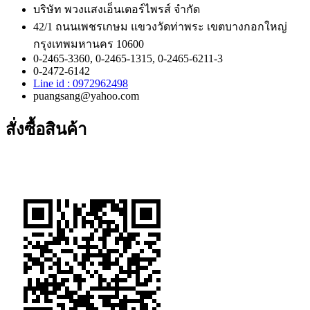
บริษัท พวงแสงเอ็นเตอร์ไพรส์ จำกัด
42/1 ถนนเพชรเกษม แขวงวัดท่าพระ เขตบางกอกใหญ่
กรุงเทพมหานคร 10600
0-2465-3360, 0-2465-1315, 0-2465-6211-3
0-2472-6142
Line id : 0972962498
puangsang@yahoo.com
สั่งซื้อสินค้า