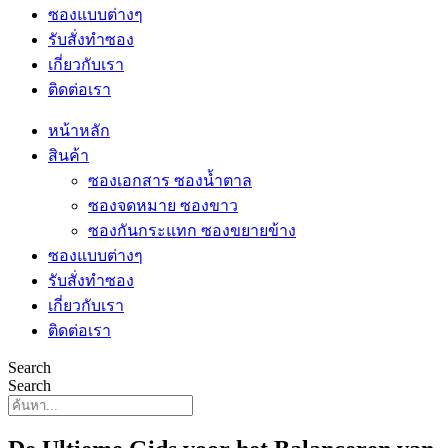
ซองแบบต่างๆ
รับสั่งทำซอง
เกี่ยวกับเรา
ติดต่อเรา
หน้าหลัก
สินค้า
ซองเอกสาร ซองน้ำตาล
ซองจดหมาย ซองขาว
ซองกันกระแทก ซองขยายข้าง
ซองแบบต่างๆ
รับสั่งทำซอง
เกี่ยวกับเรา
ติดต่อเรา
Search
Search