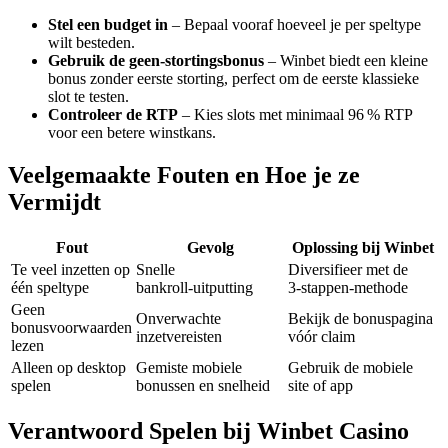
Stel een budget in
– Bepaal vooraf hoeveel je per speltype
wilt besteden.
Gebruik de geen‑stortingsbonus
– Winbet biedt een kleine
bonus zonder eerste storting, perfect om de eerste klassieke
slot te testen.
Controleer de RTP
– Kies slots met minimaal 96 % RTP
voor een betere winstkans.
Veelgemaakte Fouten en Hoe je ze
Vermijdt
Fout
Gevolg
Oplossing bij Winbet
Te veel inzetten op
Snelle
Diversifieer met de
één speltype
bankroll‑uitputting
3‑stappen‑methode
Geen
Onverwachte
Bekijk de bonuspagina
bonusvoorwaarden
inzetvereisten
vóór claim
lezen
Alleen op desktop
Gemiste mobiele
Gebruik de mobiele
spelen
bonussen en snelheid
site of app
Verantwoord Spelen bij Winbet Casino