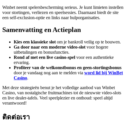
Winbet neemt spelersbescherming serieus. Je kunt limieten instellen
voor stortingen, verliezen en speelsessies. Daarnaast biedt de site
een self‑exclusion‑optie en links naar hulporganisaties.
Samenvatting en Actieplan
Kies een klassieke slot
om je bankroll veilig op te bouwen.
Ga door naar een moderne video‑slot
voor hogere
uitbetalingen en bonusfuncties.
Rond af met een live casino‑spel
voor een authentieke
ervaring.
Profiteer van de welkomstbonus en geen‑stortingsbonus
door je vandaag nog aan te melden via
word lid bij WinBet
Casino
.
Met deze strategieën benut je het volledige aanbod van Winbet
Casino, van nostalgische fruitmachines tot de nieuwste video‑slots
en live dealer‑tafels. Veel speelplezier en onthoud: speel altijd
verantwoord!
ติดต่อเรา