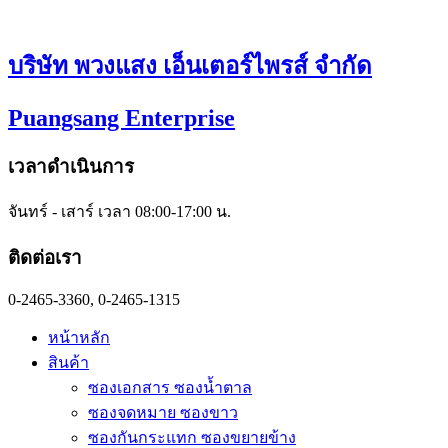
Skip
to
content
บริษัท พวงแสง เอ็นเตอร์ไพรส์ จำกัด
Puangsang Enterprise
เวลาดำเนินการ
จันทร์ - เสาร์ เวลา 08:00-17:00 น.
ติดต่อเรา
0-2465-3360, 0-2465-1315
หน้าหลัก
สินค้า
ซองเอกสาร ซองน้ำตาล
ซองจดหมาย ซองขาว
ซองกันกระแทก ซองขยายข้าง