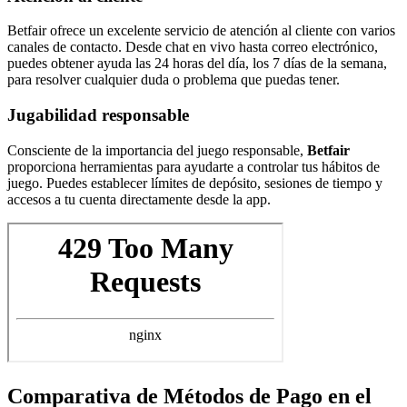
Betfair ofrece un excelente servicio de atención al cliente con varios
canales de contacto. Desde chat en vivo hasta correo electrónico,
puedes obtener ayuda las 24 horas del día, los 7 días de la semana,
para resolver cualquier duda o problema que puedas tener.
Jugabilidad responsable
Consciente de la importancia del juego responsable,
Betfair
proporciona herramientas para ayudarte a controlar tus hábitos de
juego. Puedes establecer límites de depósito, sesiones de tiempo y
accesos a tu cuenta directamente desde la app.
Comparativa de Métodos de Pago en el