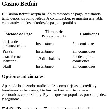
Casino Betfair
El
Casino Betfair
acepta múltiples métodos de pago, facilitando
tanto depósitos como retiros. A continuación, se muestra una tabla
comparativa de los métodos de pago disponibles.
Tiempo de
Método de Pago
Comisiones
Procesamiento
Tarjeta de
Instantáneo
Sin comisiones
Crédito/Débito
PayPal
Instantáneo
Sin comisiones
Transferencia
Pueden aplicar
1-3 días hábiles
Bancaria
comisiones
Skrill
Instantáneo
Sin comisiones
Opciones adicionales
Aparte de los métodos tradicionales como tarjetas de crédito y
transferencias bancarias,
Betfair
también admite carteras
electrónicas como Skrill y PayPal, que son populares por su rapidez
y seguridad.