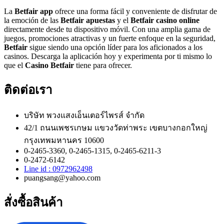
La
Betfair app
ofrece una forma fácil y conveniente de disfrutar de
la emoción de las
Betfair apuestas
y el
Betfair casino online
directamente desde tu dispositivo móvil. Con una amplia gama de
juegos, promociones atractivas y un fuerte enfoque en la seguridad,
Betfair
sigue siendo una opción líder para los aficionados a los
casinos. Descarga la aplicación hoy y experimenta por ti mismo lo
que el
Casino Betfair
tiene para ofrecer.
ติดต่อเรา
บริษัท พวงแสงเอ็นเตอร์ไพรส์ จำกัด
42/1 ถนนเพชรเกษม แขวงวัดท่าพระ เขตบางกอกใหญ่
กรุงเทพมหานคร 10600
0-2465-3360, 0-2465-1315, 0-2465-6211-3
0-2472-6142
Line id : 0972962498
puangsang@yahoo.com
สั่งซื้อสินค้า