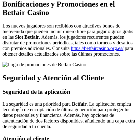
Bonificaciones y Promociones en el
Betfair Casino
Los nuevos jugadores son recibidos con atractivos bonos de
bienvenida que pueden incluir dinero libre para jugar o giros gratis
en las
Slot Betfair
. Además, los jugadores recurrentes pueden
disfrutar de promociones periódicas, tales como torneos y desafíos
con premios adicionales. Consulta
https://betfaircasino.org.es/
para
obtener detalles actualizados sobre las últimas promociones.
Seguridad y Atención al Cliente
Seguridad de la aplicación
La seguridad es una prioridad para
Betfair
. La aplicación emplea
tecnología de encriptación de última generación para proteger tus
datos personales y financieros. Además, hay opciones de
autenticación de dos factores disponibles, añadiendo una capa extra
de seguridad a tu cuenta.
Atención al cliente