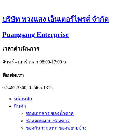
Skip
to
content
บริษัท พวงแสง เอ็นเตอร์ไพรส์ จำกัด
Puangsang Enterprise
เวลาดำเนินการ
จันทร์ - เสาร์ เวลา 08:00-17:00 น.
ติดต่อเรา
0-2465-3360, 0-2465-1315
หน้าหลัก
สินค้า
ซองเอกสาร ซองน้ำตาล
ซองจดหมาย ซองขาว
ซองกันกระแทก ซองขยายข้าง