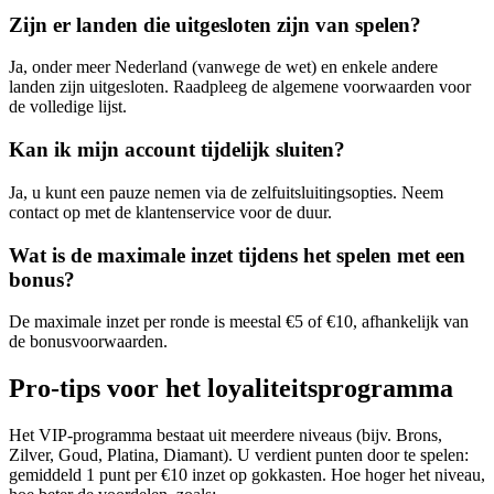
Zijn er landen die uitgesloten zijn van spelen?
Ja, onder meer Nederland (vanwege de wet) en enkele andere
landen zijn uitgesloten. Raadpleeg de algemene voorwaarden voor
de volledige lijst.
Kan ik mijn account tijdelijk sluiten?
Ja, u kunt een pauze nemen via de zelfuitsluitingsopties. Neem
contact op met de klantenservice voor de duur.
Wat is de maximale inzet tijdens het spelen met een
bonus?
De maximale inzet per ronde is meestal €5 of €10, afhankelijk van
de bonusvoorwaarden.
Pro-tips voor het loyaliteitsprogramma
Het VIP-programma bestaat uit meerdere niveaus (bijv. Brons,
Zilver, Goud, Platina, Diamant). U verdient punten door te spelen:
gemiddeld 1 punt per €10 inzet op gokkasten. Hoe hoger het niveau,