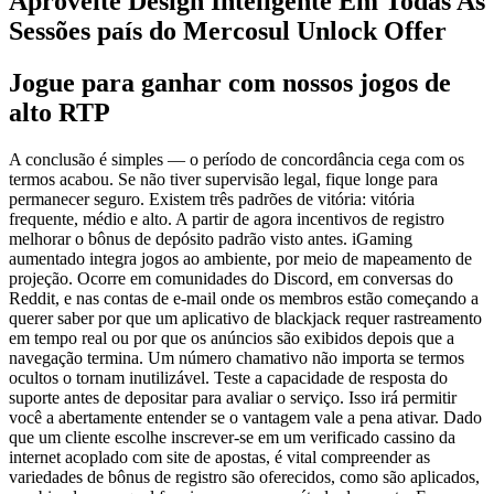
Aproveite Design Inteligente Em Todas As
Sessões país do Mercosul Unlock Offer
Jogue para ganhar com nossos jogos de
alto RTP
A conclusão é simples — o período de concordância cega com os
termos acabou. Se não tiver supervisão legal, fique longe para
permanecer seguro. Existem três padrões de vitória: vitória
frequente, médio e alto. A partir de agora incentivos de registro
melhorar o bônus de depósito padrão visto antes. iGaming
aumentado integra jogos ao ambiente, por meio de mapeamento de
projeção. Ocorre em comunidades do Discord, ​​em conversas do
Reddit, e nas contas de e-mail onde os membros estão começando a
querer saber por que um aplicativo de blackjack requer rastreamento
em tempo real ou por que os anúncios são exibidos depois que a
navegação termina. Um número chamativo não importa se termos
ocultos o tornam inutilizável. Teste a capacidade de resposta do
suporte antes de depositar para avaliar o serviço. Isso irá permitir
você a abertamente entender se o vantagem vale a pena ativar. Dado
que um cliente escolhe inscrever-se em um verificado cassino da
internet acoplado com site de apostas, é vital compreender as
variedades de bônus de registro são oferecidos, como são aplicados,