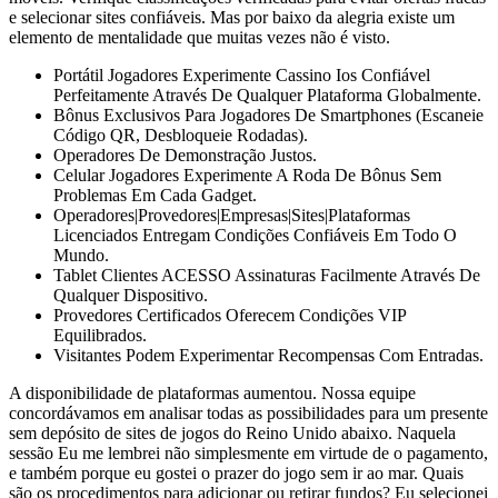
e selecionar sites confiáveis. Mas por baixo da alegria existe um
elemento de mentalidade que muitas vezes não é visto.
Portátil Jogadores Experimente Cassino Ios Confiável
Perfeitamente Através De Qualquer Plataforma Globalmente.
Bônus Exclusivos Para Jogadores De Smartphones (Escaneie
Código QR, Desbloqueie Rodadas).
Operadores De Demonstração Justos.
Celular Jogadores Experimente A Roda De Bônus Sem
Problemas Em Cada Gadget.
Operadores|Provedores|Empresas|Sites|Plataformas
Licenciados Entregam Condições Confiáveis Em Todo O
Mundo.
Tablet Clientes ACESSO Assinaturas Facilmente Através De
Qualquer Dispositivo.
Provedores Certificados Oferecem Condições VIP
Equilibrados.
Visitantes Podem Experimentar Recompensas Com Entradas.
A disponibilidade de plataformas aumentou. Nossa equipe
concordávamos em analisar todas as possibilidades para um presente
sem depósito de sites de jogos do Reino Unido abaixo. Naquela
sessão Eu me lembrei não simplesmente em virtude de o pagamento,
e também porque eu gostei o prazer do jogo sem ir ao mar. Quais
são os procedimentos para adicionar ou retirar fundos? Eu selecionei