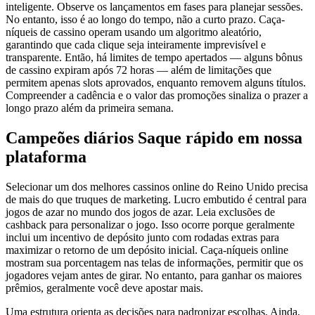
inteligente. Observe os lançamentos em fases para planejar sessões.
No entanto, isso é ao longo do tempo, não a curto prazo. Caça-
níqueis de cassino operam usando um algoritmo aleatório,
garantindo que cada clique seja inteiramente imprevisível e
transparente. Então, há limites de tempo apertados — alguns bônus
de cassino expiram após 72 horas — além de limitações que
permitem apenas slots aprovados, enquanto removem alguns títulos.
Compreender a cadência e o valor das promoções sinaliza o prazer a
longo prazo além da primeira semana.
Campeões diários Saque rápido em nossa
plataforma
Selecionar um dos melhores cassinos online do Reino Unido precisa
de mais do que truques de marketing. Lucro embutido é central para
jogos de azar no mundo dos jogos de azar. Leia exclusões de
cashback para personalizar o jogo. Isso ocorre porque geralmente
inclui um incentivo de depósito junto com rodadas extras para
maximizar o retorno de um depósito inicial. Caça-níqueis online
mostram sua porcentagem nas telas de informações, permitir que os
jogadores vejam antes de girar. No entanto, para ganhar os maiores
prêmios, geralmente você deve apostar mais.
Uma estrutura orienta as decisões para padronizar escolhas. Ainda,