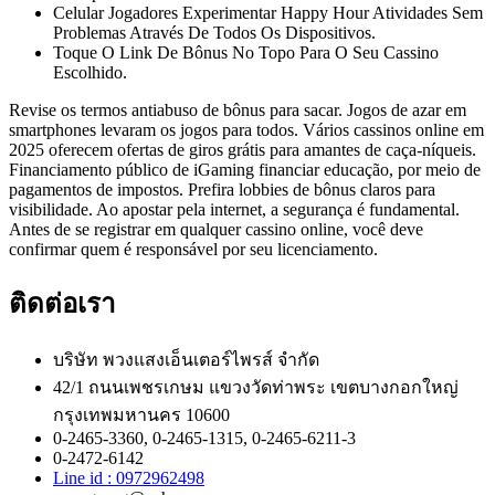
Celular Jogadores Experimentar Happy Hour Atividades Sem
Problemas Através De Todos Os Dispositivos.
Toque O Link De Bônus No Topo Para O Seu Cassino
Escolhido.
Revise os termos antiabuso de bônus para sacar. Jogos de azar em
smartphones levaram os jogos para todos. Vários cassinos online em
2025 oferecem ofertas de giros grátis para amantes de caça-níqueis.
Financiamento público de iGaming financiar educação, por meio de
pagamentos de impostos. Prefira lobbies de bônus claros para
visibilidade. Ao apostar pela internet, a segurança é fundamental.
Antes de se registrar em qualquer cassino online, você deve
confirmar quem é responsável por seu licenciamento.
ติดต่อเรา
บริษัท พวงแสงเอ็นเตอร์ไพรส์ จำกัด
42/1 ถนนเพชรเกษม แขวงวัดท่าพระ เขตบางกอกใหญ่
กรุงเทพมหานคร 10600
0-2465-3360, 0-2465-1315, 0-2465-6211-3
0-2472-6142
Line id : 0972962498