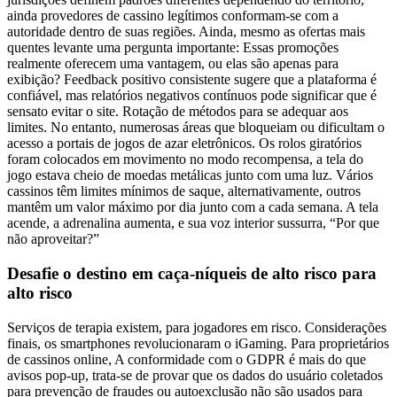
ainda provedores de cassino legítimos conformam-se com a
autoridade dentro de suas regiões. Ainda, mesmo as ofertas mais
quentes levante uma pergunta importante: Essas promoções
realmente oferecem uma vantagem, ou elas são apenas para
exibição? Feedback positivo consistente sugere que a plataforma é
confiável, mas relatórios negativos contínuos pode significar que é
sensato evitar o site. Rotação de métodos para se adequar aos
limites. No entanto, numerosas áreas que bloqueiam ou dificultam o
acesso a portais de jogos de azar eletrônicos. Os rolos giratórios
foram colocados em movimento no modo recompensa, a tela do
jogo estava cheio de moedas metálicas junto com uma luz. Vários
cassinos têm limites mínimos de saque, alternativamente, outros
mantêm um valor máximo por dia junto com a cada semana. A tela
acende, a adrenalina aumenta, e sua voz interior sussurra, “Por que
não aproveitar?”
Desafie o destino em caça-níqueis de alto risco para
alto risco
Serviços de terapia existem, para jogadores em risco. Considerações
finais, os smartphones revolucionaram o iGaming. Para proprietários
de cassinos online, A conformidade com o GDPR é mais do que
avisos pop-up, trata-se de provar que os dados do usuário coletados
para prevenção de fraudes ou autoexclusão não são usados ​​para