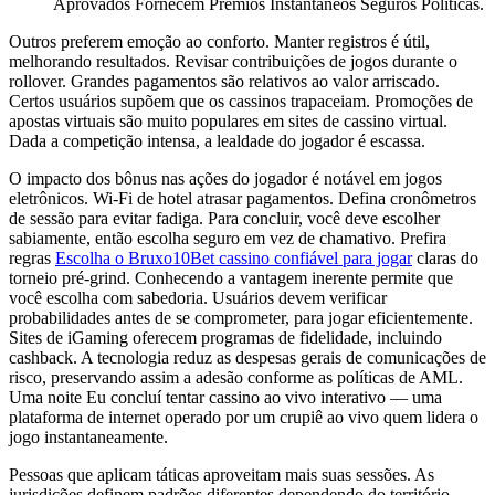
Aprovados Fornecem Prêmios Instantâneos Seguros Políticas.
Outros preferem emoção ao conforto. Manter registros é útil,
melhorando resultados. Revisar contribuições de jogos durante o
rollover. Grandes pagamentos são relativos ao valor arriscado.
Certos usuários supõem que os cassinos trapaceiam. Promoções de
apostas virtuais são muito populares em sites de cassino virtual.
Dada a competição intensa, a lealdade do jogador é escassa.
O impacto dos bônus nas ações do jogador é notável em jogos
eletrônicos. Wi-Fi de hotel atrasar pagamentos. Defina cronômetros
de sessão para evitar fadiga. Para concluir, você deve escolher
sabiamente, então escolha seguro em vez de chamativo. Prefira
regras
Escolha o Bruxo10Bet cassino confiável para jogar
claras do
torneio pré-grind. Conhecendo a vantagem inerente permite que
você escolha com sabedoria. Usuários devem verificar
probabilidades antes de se comprometer, para jogar eficientemente.
Sites de iGaming oferecem programas de fidelidade, incluindo
cashback. A tecnologia reduz as despesas gerais de comunicações de
risco, preservando assim a adesão conforme as políticas de AML.
Uma noite Eu concluí tentar cassino ao vivo interativo — uma
plataforma de internet operado por um crupiê ao vivo quem lidera o
jogo instantaneamente.
Pessoas que aplicam táticas aproveitam mais suas sessões. As
jurisdições definem padrões diferentes dependendo do território,