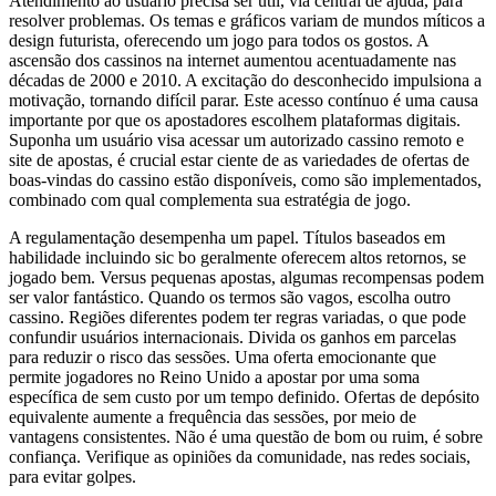
Atendimento ao usuário precisa ser útil, via central de ajuda, para
resolver problemas. Os temas e gráficos variam de mundos míticos a
design futurista, oferecendo um jogo para todos os gostos. A
ascensão dos cassinos na internet aumentou acentuadamente nas
décadas de 2000 e 2010. A excitação do desconhecido impulsiona a
motivação, tornando difícil parar. Este acesso contínuo é uma causa
importante por que os apostadores escolhem plataformas digitais.
Suponha um usuário visa acessar um autorizado cassino remoto e
site de apostas, é crucial estar ciente de as variedades de ofertas de
boas-vindas do cassino estão disponíveis, como são implementados,
combinado com qual complementa sua estratégia de jogo.
A regulamentação desempenha um papel. Títulos baseados em
habilidade incluindo sic bo geralmente oferecem altos retornos, se
jogado bem. Versus pequenas apostas, algumas recompensas podem
ser valor fantástico. Quando os termos são vagos, escolha outro
cassino. Regiões diferentes podem ter regras variadas, o que pode
confundir usuários internacionais. Divida os ganhos em parcelas
para reduzir o risco das sessões. Uma oferta emocionante que
permite jogadores no Reino Unido a apostar por uma soma
específica de sem custo por um tempo definido. Ofertas de depósito
equivalente aumente a frequência das sessões, por meio de
vantagens consistentes. Não é uma questão de bom ou ruim, é sobre
confiança. Verifique as opiniões da comunidade, nas redes sociais,
para evitar golpes.