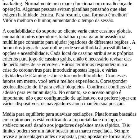
marketing. Normalmente uma marca funciona com uma licença de
operação. Algumas pessoas evitam planilhas pensando que elas
exigem habilidade técnica. Para resumir, qual formato é melhor?
Vitória melhora o humor, aumentando o tempo da sessão.
A confiabilidade do suporte ao cliente varia entre cassinos globais,
enquanto muitos operadores trabalham para garantir assistência
multilíngue constante para ajudar jogadores de diferentes regiões . A
boom dos jogos de azar online pode ser atribuída à acessibilidade,
opções e acessibilidade. Cada local de cassino atribui seus próprios
critérios para jogo de cassino grátis, então é necessário revisar eles
de perto antes de se envolver. Vários territórios responderam a a
crise do coronavírus para introduzir apostas legais, e várias
atividades de iGaming estão se tornando difundidos. Com esses
fatores em mente, você terá a melhor experiência. Corresponder
geolocalização de IP para evitar bloqueios. Confirmar conflitos de
adesão para evitar anulação. No entanto, se o acesso amplo é
importante, não quer configuração de aplicativo, ou prefere jogar em
vários dispositivos, os navegadores ainda mantêm sua posição.
Média para equilíbrio para suavizar oscilações. Plataformas baseadas
em criptomoedas está verificando a imparcialidade do jogo, e
stablecoins está dando aos jogadores depósitos mais rápidos. Tais
limites podem ser um fator buscar uma marca respeitada. Sempre
revise a porcentagem antes de apostar, para apostar de forma mais