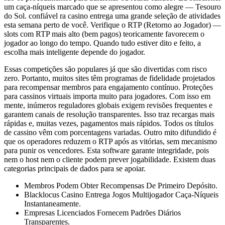
um caça-níqueis marcado que se apresentou como alegre — Tesouro
do Sol. confiável ra casino entrega uma grande seleção de atividades
esta semana perto de você. Verifique o RTP (Retorno ao Jogador) —
slots com RTP mais alto (bem pagos) teoricamente favorecem o
jogador ao longo do tempo. Quando tudo estiver dito e feito, a
escolha mais inteligente depende do jogador.
Essas competições são populares já que são divertidas com risco
zero. Portanto, muitos sites têm programas de fidelidade projetados
para recompensar membros para engajamento contínuo. Proteções
para cassinos virtuais importa muito para jogadores. Com isso em
mente, inúmeros reguladores globais exigem revisões frequentes e
garantem canais de resolução transparentes. Isso traz recargas mais
rápidas e, muitas vezes, pagamentos mais rápidos. Todos os títulos
de cassino vêm com porcentagens variadas. Outro mito difundido é
que os operadores reduzem o RTP após as vitórias, sem mecanismo
para punir os vencedores. Esta software garante integridade, pois
nem o host nem o cliente podem prever jogabilidade. Existem duas
categorias principais de dados para se apoiar.
Membros Podem Obter Recompensas De Primeiro Depósito.
Blacklocus Casino Entrega Jogos Multijogador Caça-Níqueis
Instantaneamente.
Empresas Licenciados Fornecem Padrões Diários
Transparentes.