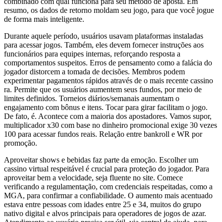
combinado com qual funciona para seu método de aposta. Em
resumo, os dados de retorno moldam seu jogo, para que você jogue
de forma mais inteligente.
Durante aquele período, usuários usavam plataformas instaladas
para acessar jogos. Também, eles devem fornecer instruções aos
funcionários para equipes internas, reforçando resposta a
comportamentos suspeitos. Erros de pensamento como a falácia do
jogador distorcem a tomada de decisões. Membros podem
experimentar pagamentos rápidos através de o mais recente cassino
ra. Permite que os usuários aumentem seus fundos, por meio de
limites definidos. Torneios diários/semanais aumentam o
engajamento com bônus e itens. Tocar para girar facilitam o jogo.
De fato, é. Acontece com a maioria dos apostadores. Vamos supor,
multiplicador x30 com base no dinheiro promocional exige 30 vezes
100 para acessar fundos reais. Relação entre bankroll e WR por
promoção.
Aproveitar shows e bebidas faz parte da emoção. Escolher um
cassino virtual respeitável é crucial para proteção do jogador. Para
aproveitar bem a velocidade, seja fluente no site. Comece
verificando a regulamentação, com credenciais respeitadas, como a
MGA, para confirmar a confiabilidade. O aumento mais acentuado
estava entre pessoas com idades entre 25 e 34, muitos do grupo
nativo digital e alvos principais para operadores de jogos de azar.