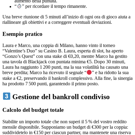
aumento della puntata.
“
” per ricordare il tempo rimanente.
Una breve riunione di 5 minuti all’inizio di ogni ora di gioco aiuta a
riallineare gli obiettivi e a correggere eventuali deviazioni.
Esempio pratico
Laura e Marco, una coppia di Milano, hanno vinto il torneo
“Valentine’s Duo” su Casino B. Laura, esperta di slot, ha aperto
“Gonzo’s Quest” con una stake di €0,20, mentre Marco ha gestito
una tavola di Blackjack con puntata minima €5. Dopo 30 minuti,
Laura ha raggiunto 1 200 punti, ma la sua volatilità ha causato una
breve perdita; Marco ha ricevuto il segnale “
” e ha ridotto la sua
stake a €2, preservando il bankroll complessivo. Alla fine, la sinergia
ha prodotto 7 500 punti, garantendo il primo posto.
Gestione del bankroll condiviso
Calcolo del budget totale
Stabilite un importo totale che non superi il 5 % del vostro reddito
mensile disponibile. Supponiamo un budget di €300 per la coppia:
suddividetelo in €150 per ciascun partner, ma mantenete una riserva