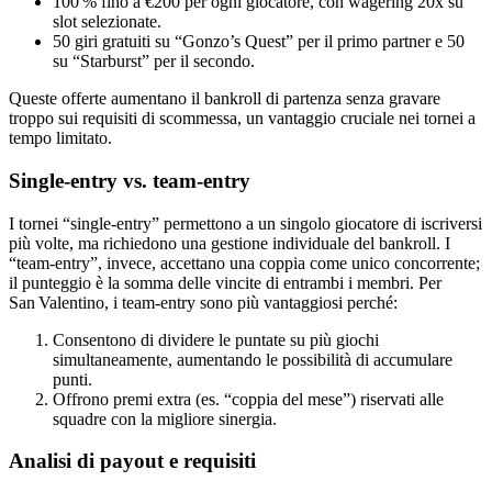
100 % fino a €200 per ogni giocatore, con wagering 20x su
slot selezionate.
50 giri gratuiti su “Gonzo’s Quest” per il primo partner e 50
su “Starburst” per il secondo.
Queste offerte aumentano il bankroll di partenza senza gravare
troppo sui requisiti di scommessa, un vantaggio cruciale nei tornei a
tempo limitato.
Single‑entry vs. team‑entry
I tornei “single‑entry” permettono a un singolo giocatore di iscriversi
più volte, ma richiedono una gestione individuale del bankroll. I
“team‑entry”, invece, accettano una coppia come unico concorrente;
il punteggio è la somma delle vincite di entrambi i membri. Per
San Valentino, i team‑entry sono più vantaggiosi perché:
Consentono di dividere le puntate su più giochi
simultaneamente, aumentando le possibilità di accumulare
punti.
Offrono premi extra (es. “coppia del mese”) riservati alle
squadre con la migliore sinergia.
Analisi di payout e requisiti