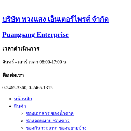
Skip
to
content
บริษัท พวงแสง เอ็นเตอร์ไพรส์ จำกัด
Puangsang Enterprise
เวลาดำเนินการ
จันทร์ - เสาร์ เวลา 08:00-17:00 น.
ติดต่อเรา
0-2465-3360, 0-2465-1315
หน้าหลัก
สินค้า
ซองเอกสาร ซองน้ำตาล
ซองจดหมาย ซองขาว
ซองกันกระแทก ซองขยายข้าง