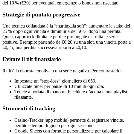
del 10 % (€30) per eventuali emergenze o bonus non riscattati.
Strategie di puntata progressive
Una tecnica collaudata è la “martingala soft”: aumentare la stake del
25 % dopo ogni vincita e diminuirla del 50 % dopo una perdita.
Questo approccio limita le perdite prolungate e sfrutta le serie
positive. Esempio: partendo da €0,20 su una slot, una vincita porta a
€0,25; una perdita successiva riporta a €0,10.
Evitare il tilt finanziario
Il tilt è la risposta emotiva a una serie negativa. Per contrastarlo:
Impostate un “stop‑loss” giornaliero di €50.
Utilizzate timer per pause di 10 minuti ogni ora.
Tenete a portata di mano un bicchiere d’acqua e una playlist
rilassante.
Strumenti di tracking
Casino‑Tracker (app mobile) permette di registrare vincite,
perdite e tempo di gioco per ogni sessione.
Google Sheets con formule personalizzate per calcolare il