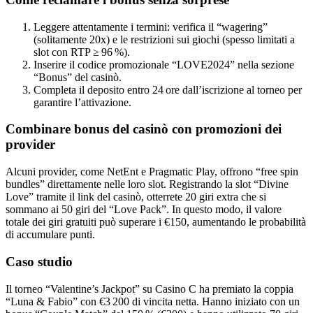
Leggere attentamente i termini: verifica il “wagering”
(solitamente 20x) e le restrizioni sui giochi (spesso limitati a
slot con RTP ≥ 96 %).
Inserire il codice promozionale “LOVE2024” nella sezione
“Bonus” del casinò.
Completa il deposito entro 24 ore dall’iscrizione al torneo per
garantire l’attivazione.
Combinare bonus del casinò con promozioni dei
provider
Alcuni provider, come NetEnt e Pragmatic Play, offrono “free spin
bundles” direttamente nelle loro slot. Registrando la slot “Divine
Love” tramite il link del casinò, otterrete 20 giri extra che si
sommano ai 50 giri del “Love Pack”. In questo modo, il valore
totale dei giri gratuiti può superare i €150, aumentando le probabilità
di accumulare punti.
Caso studio
Il torneo “Valentine’s Jackpot” su Casino C ha premiato la coppia
“Luna & Fabio” con €3 200 di vincita netta. Hanno iniziato con un