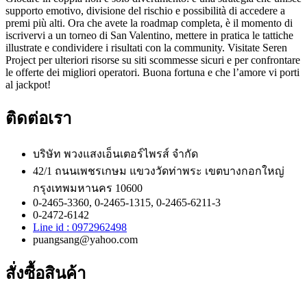
supporto emotivo, divisione del rischio e possibilità di accedere a
premi più alti. Ora che avete la roadmap completa, è il momento di
iscrivervi a un torneo di San Valentino, mettere in pratica le tattiche
illustrate e condividere i risultati con la community. Visitate Seren
Project per ulteriori risorse su siti scommesse sicuri e per confrontare
le offerte dei migliori operatori. Buona fortuna e che l’amore vi porti
al jackpot!
ติดต่อเรา
บริษัท พวงแสงเอ็นเตอร์ไพรส์ จำกัด
42/1 ถนนเพชรเกษม แขวงวัดท่าพระ เขตบางกอกใหญ่
กรุงเทพมหานคร 10600
0-2465-3360, 0-2465-1315, 0-2465-6211-3
0-2472-6142
Line id : 0972962498
puangsang@yahoo.com
สั่งซื้อสินค้า