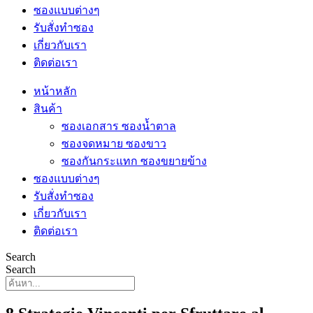
ซองแบบต่างๆ
รับสั่งทำซอง
เกี่ยวกับเรา
ติดต่อเรา
หน้าหลัก
สินค้า
ซองเอกสาร ซองน้ำตาล
ซองจดหมาย ซองขาว
ซองกันกระแทก ซองขยายข้าง
ซองแบบต่างๆ
รับสั่งทำซอง
เกี่ยวกับเรา
ติดต่อเรา
Search
Search