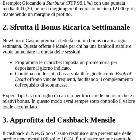
Esempio: Giocando a
Starburst
(RTP 96,1 %) con una puntata
media di €0,20, potresti raggiungere il requisito in circa 12 000 giri,
mantenendo un margine di profitto.
2. Sfrutta il Bonus Ricarica Settimanale
NewGioco Casino premia la fedeltà con un bonus ricarica ogni
settimana. Questa offerta è ideale per chi ha una bankroll stabile e
vuole aumentare la durata delle sessioni.
Programma le ricariche: imposta un promemoria per
depositare il giorno indicato.
Combina con le slot a bassa volatilità: giochi come
Book of
Dead
offrono vincite frequenti, facilitando il completamento
del requisito di scommessa.
Expert Tip: Usa un foglio di calcolo per tracciare le tue ricariche e i
relativi bonus. In questo modo avrai sempre sotto controllo il valore
totale accumulato.
3. Approfitta del Cashback Mensile
Il cashback di NewGioco Casino restituisce una percentuale delle
perdite nette mensili (di solito 10 %). È un’assicurazione contro le