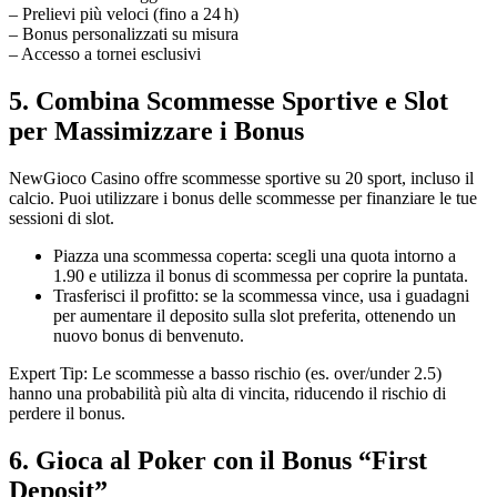
– Prelievi più veloci (fino a 24 h)
– Bonus personalizzati su misura
– Accesso a tornei esclusivi
5. Combina Scommesse Sportive e Slot
per Massimizzare i Bonus
NewGioco Casino offre scommesse sportive su 20 sport, incluso il
calcio. Puoi utilizzare i bonus delle scommesse per finanziare le tue
sessioni di slot.
Piazza una scommessa coperta: scegli una quota intorno a
1.90 e utilizza il bonus di scommessa per coprire la puntata.
Trasferisci il profitto: se la scommessa vince, usa i guadagni
per aumentare il deposito sulla slot preferita, ottenendo un
nuovo bonus di benvenuto.
Expert Tip: Le scommesse a basso rischio (es. over/under 2.5)
hanno una probabilità più alta di vincita, riducendo il rischio di
perdere il bonus.
6. Gioca al Poker con il Bonus “First
Deposit”