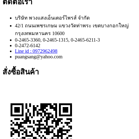
ติดต่อเรา
บริษัท พวงแสงเอ็นเตอร์ไพรส์ จำกัด
42/1 ถนนเพชรเกษม แขวงวัดท่าพระ เขตบางกอกใหญ่
กรุงเทพมหานคร 10600
0-2465-3360, 0-2465-1315, 0-2465-6211-3
0-2472-6142
Line id : 0972962498
puangsang@yahoo.com
สั่งซื้อสินค้า