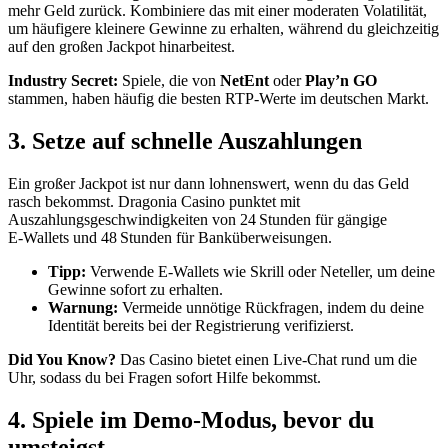
mehr Geld zurück. Kombiniere das mit einer moderaten Volatilität,
um häufigere kleinere Gewinne zu erhalten, während du gleichzeitig
auf den großen Jackpot hinarbeitest.
Industry Secret:
Spiele, die von
NetEnt
oder
Play’n GO
stammen, haben häufig die besten RTP‑Werte im deutschen Markt.
3. Setze auf schnelle Auszahlungen
Ein großer Jackpot ist nur dann lohnenswert, wenn du das Geld
rasch bekommst. Dragonia Casino punktet mit
Auszahlungsgeschwindigkeiten von 24 Stunden für gängige
E‑Wallets und 48 Stunden für Banküberweisungen.
Tipp:
Verwende E‑Wallets wie Skrill oder Neteller, um deine
Gewinne sofort zu erhalten.
Warnung:
Vermeide unnötige Rückfragen, indem du deine
Identität bereits bei der Registrierung verifizierst.
Did You Know?
Das Casino bietet einen Live‑Chat rund um die
Uhr, sodass du bei Fragen sofort Hilfe bekommst.
4. Spiele im Demo‑Modus, bevor du
umsteigst