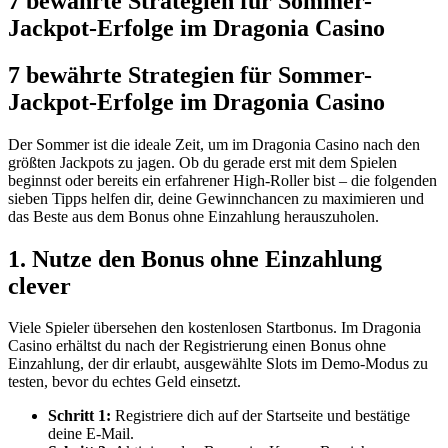
7 bewährte Strategien für Sommer-
Jackpot‑Erfolge im Dragonia Casino
7 bewährte Strategien für Sommer-
Jackpot‑Erfolge im Dragonia Casino
Der Sommer ist die ideale Zeit, um im Dragonia Casino nach den
größten Jackpots zu jagen. Ob du gerade erst mit dem Spielen
beginnst oder bereits ein erfahrener High‑Roller bist – die folgenden
sieben Tipps helfen dir, deine Gewinnchancen zu maximieren und
das Beste aus dem Bonus ohne Einzahlung herauszuholen.
1. Nutze den Bonus ohne Einzahlung
clever
Viele Spieler übersehen den kostenlosen Startbonus. Im Dragonia
Casino erhältst du nach der Registrierung einen Bonus ohne
Einzahlung, der dir erlaubt, ausgewählte Slots im Demo‑Modus zu
testen, bevor du echtes Geld einsetzt.
Schritt 1:
Registriere dich auf der Startseite und bestätige
deine E‑Mail.