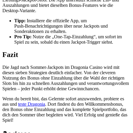
Auszahlungen und bietet dieselben Bonus‑Features wie die
Desktop‑Variante.
Tipp:
Installiere die offizielle App, um
Push‑Benachrichtigungen über neue Jackpots und
Sonderaktionen zu erhalten.
Pro Tip:
Nutze die „One‑Tap‑Einzahlung“, um sofort im
Spiel zu sein, sobald du einen Jackpot‑Trigger siehst.
Fazit
Die Jagd nach Sommer‑Jackpots im Dragonia Casino wird mit
diesen sieben Strategien deutlich einfacher. Von der cleveren
Nutzung des Bonus ohne Einzahlung über die Wahl der richtigen
Slots bis hin zu schnellen Auszahlungen und verantwortungsvollem
Spielen – jeder Punkt erhöht deine Gewinnchancen.
Wenn du bereit bist, das Gelernte sofort anzuwenden, probiere es
aus und
teste Dragonia
. Dort findest du den Willkommensbonus,
den Bonus ohne Einzahlung und das komplette Spielportfolio, das
dich den Sommer über begleiten wird. Viel Erfolg und genieße das
Spiel!