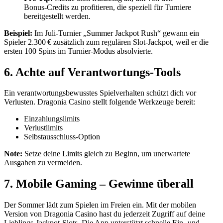
Bonus‑Credits zu profitieren, die speziell für Turniere
bereitgestellt werden.
Beispiel:
Im Juli‑Turnier „Summer Jackpot Rush“ gewann ein
Spieler 2.300 € zusätzlich zum regulären Slot‑Jackpot, weil er die
ersten 100 Spins im Turnier‑Modus absolvierte.
6. Achte auf Verantwortungs‑Tools
Ein verantwortungsbewusstes Spielverhalten schützt dich vor
Verlusten. Dragonia Casino stellt folgende Werkzeuge bereit:
Einzahlungslimits
Verlustlimits
Selbstausschluss‑Option
Note:
Setze deine Limits gleich zu Beginn, um unerwartete
Ausgaben zu vermeiden.
7. Mobile Gaming – Gewinne überall
Der Sommer lädt zum Spielen im Freien ein. Mit der mobilen
Version von Dragonia Casino hast du jederzeit Zugriff auf deine
Lieblings‑Jackpot‑Slots. Die App unterstützt schnelle Ein‑ und