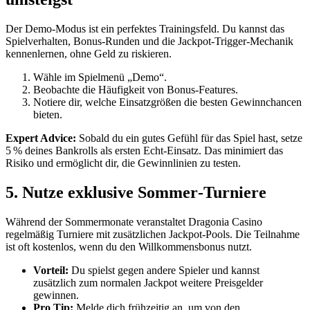
Der Demo‑Modus ist ein perfektes Trainingsfeld. Du kannst das
Spielverhalten, Bonus‑Runden und die Jackpot‑Trigger‑Mechanik
kennenlernen, ohne Geld zu riskieren.
Wähle im Spielmenü „Demo“.
Beobachte die Häufigkeit von Bonus‑Features.
Notiere dir, welche Einsatzgrößen die besten Gewinnchancen
bieten.
Expert Advice:
Sobald du ein gutes Gefühl für das Spiel hast, setze
5 % deines Bankrolls als ersten Echt‑Einsatz. Das minimiert das
Risiko und ermöglicht dir, die Gewinnlinien zu testen.
5. Nutze exklusive Sommer‑Turniere
Während der Sommermonate veranstaltet Dragonia Casino
regelmäßig Turniere mit zusätzlichen Jackpot‑Pools. Die Teilnahme
ist oft kostenlos, wenn du den Willkommensbonus nutzt.
Vorteil:
Du spielst gegen andere Spieler und kannst
zusätzlich zum normalen Jackpot weitere Preisgelder
gewinnen.
Pro Tip:
Melde dich frühzeitig an, um von den