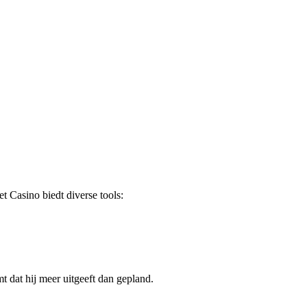
t Casino biedt diverse tools:
t dat hij meer uitgeeft dan gepland.