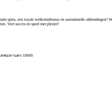
gratis spins, een royale welkomstbonus en razendsnelle uitbetalingen? W
eien. Veel succes en speel met plezier!
งเทพมหานคร 10600