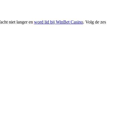
acht niet langer en
word lid bij WinBet Casino
. Volg de zes