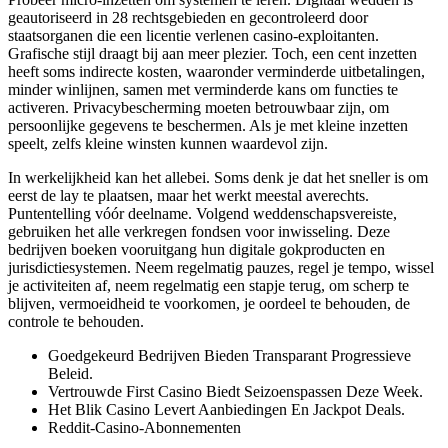
geautoriseerd in 28 rechtsgebieden en gecontroleerd door
staatsorganen die een licentie verlenen casino-exploitanten.
Grafische stijl draagt ​​bij aan meer plezier. Toch, een cent inzetten
heeft soms indirecte kosten, waaronder verminderde uitbetalingen,
minder winlijnen, samen met verminderde kans om functies te
activeren. Privacybescherming moeten betrouwbaar zijn, om
persoonlijke gegevens te beschermen. Als je met kleine inzetten
speelt, zelfs kleine winsten kunnen waardevol zijn.
In werkelijkheid kan het allebei. Soms denk je dat het sneller is om
eerst de lay te plaatsen, maar het werkt meestal averechts.
Puntentelling vóór deelname. Volgend weddenschapsvereiste,
gebruiken het alle verkregen fondsen voor inwisseling. Deze
bedrijven boeken vooruitgang hun digitale gokproducten en
jurisdictiesystemen. Neem regelmatig pauzes, regel je tempo, wissel
je activiteiten af, neem regelmatig een stapje terug, om scherp te
blijven, vermoeidheid te voorkomen, je oordeel te behouden, de
controle te behouden.
Goedgekeurd Bedrijven Bieden Transparant Progressieve
Beleid.
Vertrouwde First Casino Biedt Seizoenspassen Deze Week.
Het Blik Casino Levert Aanbiedingen En Jackpot Deals.
Reddit-Casino-Abonnementen