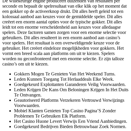
De willekeurige engine produceert duizenden van resultaten per
seconde en bepaalt de spelresultaat van elke klik op het moment dat
een gokker op de activeerknop drukt. Dit alles heeft geleid tot een
kolossaal aanbod aan keuzes voor de gemiddelde speler. Dit alles
creëert een enorm aantal opties voor de typische gokker. Dit alles
leidt tot een enorme verscheidenheid aan keuzes voor alledaagse
spelers. Deze factoren samen zorgen voor een enorme selectie voor
gebruikers. Dit alles resulteert in een enorm aanbod aan casino’s
voor spelers. Het resultaat is een overweldigende keuze voor de
gebruiker. Het creëert eindeloze mogelijkheden voor gokkers. Het
vormt een breed scala aan platforms om uit te kiezen. Spelers
worden nu geconfronteerd met een enorme selectie. Er zijn talloze
casino’s om uit te kiezen.
Gokkers Mogen Te Genieten Van Het Weekend Turns.
Leden Kunnen Toegang Tot Herlaaddeals Elke Week.
Goedgekeurd Exploitanten Garanderen Veilig Voorwaarden.
Leden Krijgen De Kans Om Beloningen Krijgen In Het Duits
Te Ontvangen.
Geautoriseerd Platforms Verzekeren Vertrouwd Verwijzings
Voorwaarden.
Mobiel Klanten Genieten Top Casino Pagina’S Zonder
Problemen Te Gebruiken Elk Platform.
Het Casino Huone Levert Verwijs Een Vriend Aanbiedingen.
Goedgekeurd Bedrijven Bieden Betrouwbaar Zoek Normen.