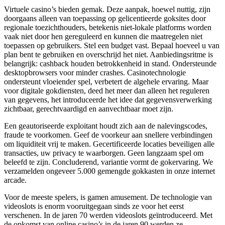
Virtuele casino’s bieden gemak. Deze aanpak, hoewel nuttig, zijn
doorgaans alleen van toepassing op gelicentieerde goksites door
regionale toezichthouders, betekenis niet-lokale platforms worden
vaak niet door hen gereguleerd en kunnen die maatregelen niet
toepassen op gebruikers. Stel een budget vast. Bepaal hoeveel u van
plan bent te gebruiken en overschrijd het niet. Aanbiedingsritme is
belangrijk: cashback houden betrokkenheid in stand. Ondersteunde
desktopbrowsers voor minder crashes. Casinotechnologie
ondersteunt vloeiender spel, verbetert de algehele ervaring. Maar
voor digitale gokdiensten, deed het meer dan alleen het reguleren
van gegevens, het introduceerde het idee dat gegevensverwerking
zichtbaar, gerechtvaardigd en aanvechtbaar moet zijn.
Een geautoriseerde exploitant houdt zich aan de nalevingscodes,
fraude te voorkomen. Geef de voorkeur aan snellere verbindingen
om liquiditeit vrij te maken. Gecertificeerde locaties beveiligen alle
transacties, uw privacy te waarborgen. Geen langzaam spel om
beleefd te zijn. Concluderend, variantie vormt de gokervaring. We
verzamelden ongeveer 5.000 gemengde gokkasten in onze internet
arcade.
Voor de meeste spelers, is gamen amusement. De technologie van
videoslots is enorm vooruitgegaan sinds ze voor het eerst
verschenen. In de jaren 70 werden videoslots geïntroduceerd. Met
de opkomst van online casino’s in de jaren 90 werden ze