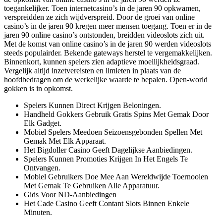
toegankelijker. Toen internetcasino’s in de jaren 90 opkwamen,
verspreidden ze zich wijdverspreid. Door de groei van online
casino’s in de jaren 90 kregen meer mensen toegang. Toen er in de
jaren 90 online casino’s ontstonden, breidden videoslots zich uit.
Met de komst van online casino’s in de jaren 90 werden videoslots
steeds populairder. Bekende gateways herstel te vergemakkelijken.
Binnenkort, kunnen spelers zien adaptieve moeilijkheidsgraad.
Vergelijk altijd inzetvereisten en limieten in plaats van de
hoofdbedragen om de werkelijke waarde te bepalen. Open-world
gokken is in opkomst.
Spelers Kunnen Direct Krijgen Beloningen.
Handheld Gokkers Gebruik Gratis Spins Met Gemak Door
Elk Gadget.
Mobiel Spelers Meedoen Seizoensgebonden Spellen Met
Gemak Met Elk Apparaat.
Het Bigdoller Casino Geeft Dagelijkse Aanbiedingen.
Spelers Kunnen Promoties Krijgen In Het Engels Te
Ontvangen.
Mobiel Gebruikers Doe Mee Aan Wereldwijde Toernooien
Met Gemak Te Gebruiken Alle Apparatuur.
Gids Voor ND-Aanbiedingen
Het Cade Casino Geeft Contant Slots Binnen Enkele
Minuten.