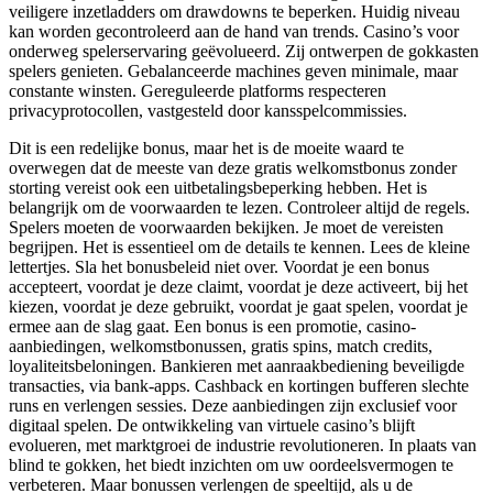
veiligere inzetladders om drawdowns te beperken. Huidig ​​niveau
kan worden gecontroleerd aan de hand van trends. Casino’s voor
onderweg spelerservaring geëvolueerd. Zij ontwerpen de gokkasten
spelers genieten. Gebalanceerde machines geven minimale, maar
constante winsten. Gereguleerde platforms respecteren
privacyprotocollen, vastgesteld door kansspelcommissies.
Dit is een redelijke bonus, maar het is de moeite waard te
overwegen dat de meeste van deze gratis welkomstbonus zonder
storting vereist ook een uitbetalingsbeperking hebben. Het is
belangrijk om de voorwaarden te lezen. Controleer altijd de regels.
Spelers moeten de voorwaarden bekijken. Je moet de vereisten
begrijpen. Het is essentieel om de details te kennen. Lees de kleine
lettertjes. Sla het bonusbeleid niet over. Voordat je een bonus
accepteert, voordat je deze claimt, voordat je deze activeert, bij het
kiezen, voordat je deze gebruikt, voordat je gaat spelen, voordat je
ermee aan de slag gaat. Een bonus is een promotie, casino-
aanbiedingen, welkomstbonussen, gratis spins, match credits,
loyaliteitsbeloningen. Bankieren met aanraakbediening beveiligde
transacties, via bank-apps. Cashback en kortingen bufferen slechte
runs en verlengen sessies. Deze aanbiedingen zijn exclusief voor
digitaal spelen. De ontwikkeling van virtuele casino’s blijft
evolueren, met marktgroei de industrie revolutioneren. In plaats van
blind te gokken, het biedt inzichten om uw oordeelsvermogen te
verbeteren. Maar bonussen verlengen de speeltijd, als u de