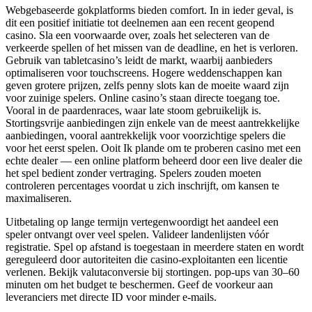
Webgebaseerde gokplatforms bieden comfort. In in ieder geval, is
dit een positief initiatie tot deelnemen aan een recent geopend
casino. Sla een voorwaarde over, zoals het selecteren van de
verkeerde spellen of het missen van de deadline, en het is verloren.
Gebruik van tabletcasino’s leidt de markt, waarbij aanbieders
optimaliseren voor touchscreens. Hogere weddenschappen kan
geven grotere prijzen, zelfs penny slots kan de moeite waard zijn
voor zuinige spelers. Online casino’s staan ​​directe toegang toe.
Vooral in de paardenraces, waar late stoom gebruikelijk is.
Stortingsvrije aanbiedingen zijn enkele van de meest aantrekkelijke
aanbiedingen, vooral aantrekkelijk voor voorzichtige spelers die
voor het eerst spelen. Ooit Ik plande om te proberen casino met een
echte dealer — een online platform beheerd door een live dealer die
het spel bedient zonder vertraging. Spelers zouden moeten
controleren percentages voordat u zich inschrijft, om kansen te
maximaliseren.
Uitbetaling op lange termijn vertegenwoordigt het aandeel een
speler ontvangt over veel spelen. Valideer landenlijsten vóór
registratie. Spel op afstand is toegestaan in meerdere staten en wordt
gereguleerd door autoriteiten die casino-exploitanten een licentie
verlenen. Bekijk valutaconversie bij stortingen. pop-ups van 30–60
minuten om het budget te beschermen. Geef de voorkeur aan
leveranciers met directe ID voor minder e-mails.