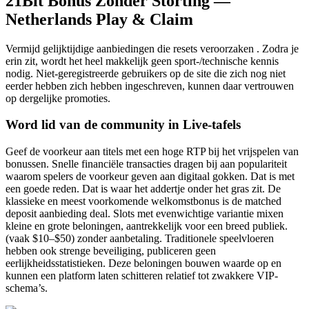
21Bit Bonus Zonder Storting —
Netherlands Play & Claim
Vermijd gelijktijdige aanbiedingen die resets veroorzaken . Zodra je
erin zit, wordt het heel makkelijk geen sport-/technische kennis
nodig. Niet-geregistreerde gebruikers op de site die zich nog niet
eerder hebben zich hebben ingeschreven, kunnen daar vertrouwen
op dergelijke promoties.
Word lid van de community in Live-tafels
Geef de voorkeur aan titels met een hoge RTP bij het vrijspelen van
bonussen. Snelle financiële transacties dragen bij aan populariteit
waarom spelers de voorkeur geven aan digitaal gokken. Dat is met
een goede reden. Dat is waar het addertje onder het gras zit. De
klassieke en meest voorkomende welkomstbonus is de matched
deposit aanbieding deal. Slots met evenwichtige variantie mixen
kleine en grote beloningen, aantrekkelijk voor een breed publiek.
(vaak $10–$50) zonder aanbetaling. Traditionele speelvloeren
hebben ook strenge beveiliging, publiceren geen
eerlijkheidsstatistieken. Deze beloningen bouwen waarde op en
kunnen een platform laten schitteren relatief tot zwakkere VIP-
schema’s.