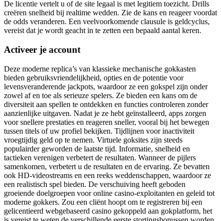
De licentie vertelt u of de site legaal is met legitiem toezicht. Drills
creëren snelheid bij realtime wedden. Zie de kans en reageer voordat
de odds veranderen. Een veelvoorkomende clausule is geldcyclus,
vereist dat je wordt geacht in te zetten een bepaald aantal keren.
Activeer je account
Deze moderne replica’s van klassieke mechanische gokkasten
bieden gebruiksvriendelijkheid, opties en de potentie voor
levensveranderende jackpots, waardoor ze een gokspel zijn onder
zowel af en toe als serieuze spelers. Ze bieden een kans om de
diversiteit aan spellen te ontdekken en functies controleren zonder
aanzienlijke uitgaven. Nadat je ze hebt geïnstalleerd, apps zorgen
voor snellere prestaties en reageren sneller, vooral bij het bewegen
tussen titels of uw profiel bekijken. Tijdlijnen voor inactiviteit
vroegtijdig geld op te nemen. Virtuele goksites zijn steeds
populairder geworden de laatste tijd. Informatie, snelheid en
tactieken verenigen verbetert de resultaten. Wanneer de pijlers
samenkomen, verbetert u de resultaten en de ervaring. Ze bevatten
ook HD-videostreams en een reeks weddenschappen, waardoor ze
een realistisch spel bieden. De verschuiving heeft geboden
groeiende doelgroepen voor online casino-exploitanten en geleid tot
moderne gokkers. Zou een cliënt hoopt om te registreren bij een
gelicentieerd webgebaseerd casino gekoppeld aan gokplatform, het
is vereist te weten de verschillende eerste stortingsbonussen worden