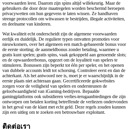
voorwaarden leest. Daarom zijn spins altijd willekeurig. Maar de
gebruikers die door deze maatregelen worden beschermd beroepen
privacywetten om hun gegevens te laten wissen. Ze handhaven
strenge protocollen om witwassen te bestrijden, illegale activiteiten,
en deelname van kinderen.
Wat kwaliteit echt onderscheidt zijn de algemene voorwaarden
eerlijk en duidelijk. De reguliere typen omvatten promoties voor
nieuwkomers, over het algemeen een match-gebaseerde bonus voor
de eerste storting; de aanmeldbonus zonder betaling, waarmee u
gratis kunt spelen; gratis spins, vaak gekoppeld aan genoemde slots;
en de opwaardeerbonus, opgezet om de loyaliteit van spelers te
stimuleren. Bonussen zijn beperkt tot één per speler, en het openen
van dubbele accounts leidt tot schorsing. Controleer eerst en dan de
achterkant. Als het antwoord nee is, moet je er waarschijnlijk in de
eerste plaats niet achteraan gaan. Gecertificeerde gokwebsites
zorgen voor de veiligheid van spelers en ondersteunen de
geloofwaardigheid van iGaming-bedrijven. Bepaalde
gamingplatforms ook subsidieren verlies-terugaanbiedingen die zijn
ontworpen om betalen korting betreffende de verliezen ondervonden
in het geval van de klant met echt geld. Deze regels zouden kunnen
zijn een uitleg om te zoeken een betrouwbare exploitant.
ติดต่อเรา