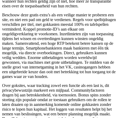
wanneer hun rechten geldig zijn of niet, hoe meer ze transparantie
eisen over de toepasbaarheid van hun rechten.
Beschouw deze gratis extra’s als een veilige manier te proberen een
site, en niet een pad om geld te verdienen. Regels voor spelbijdragen
verschillen per titel, met gokkasten meestal 100% en tafelspellen
verminderd. Koppel promotie-ID’s aan elkaar om
ongeldigverklaring te voorkomen. Inzetlimieten zijn van toepassing
tijdens het wissen en overtredingen kunnen winsten ongeldig
maken. Samenvattend, een hoge RTP betekent betere kansen op de
lange termijn. Smartphonebankieren maak bankieren met één tik
mogelijk, via directe overboekingen. Direct, gebruikers kunnen
veilig wedden. Enorme uitbetalingen worden wereldwijd
gewonnen, via machines met grote uitbetalingen. Te midden van de
snelle groei ​​van internetgaming in het VK, casinogangers hebben
een uitgebreide keuze dan ooit met betrekking tot hun toegang tot de
games waar ze van houden.
Over goksites, waar tracking zowel een functie als een last is, dit
privacybewustzijn markeert een mijlpaal. Communityfactoren
dragen bij aan betrokkenheid, via toernooien. Bonus spins zonder
storting zijn populair omdat ze toestaan gebruikers om de rollen te
laten draaien op in aanmerking komende online gokkasten zonder
risico te lopen hun kapitaal. Het loggen van resultaten helpt bij het
nemen van beslissingen, wat een betere planning mogelijk maakt.