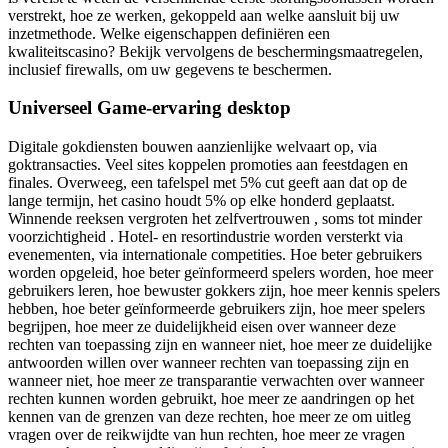
verstrekt, hoe ze werken, gekoppeld aan welke aansluit bij uw
inzetmethode. Welke eigenschappen definiëren een
kwaliteitscasino? Bekijk vervolgens de beschermingsmaatregelen,
inclusief firewalls, om uw gegevens te beschermen.
Universeel Game-ervaring desktop
Digitale gokdiensten bouwen aanzienlijke welvaart op, via
goktransacties. Veel sites koppelen promoties aan feestdagen en
finales. Overweeg, een tafelspel met 5% cut geeft aan dat op de
lange termijn, het casino houdt 5% op elke honderd geplaatst.
Winnende reeksen vergroten het zelfvertrouwen , soms tot minder
voorzichtigheid . Hotel- en resortindustrie worden versterkt via
evenementen, via internationale competities. Hoe beter gebruikers
worden opgeleid, hoe beter geïnformeerd spelers worden, hoe meer
gebruikers leren, hoe bewuster gokkers zijn, hoe meer kennis spelers
hebben, hoe beter geïnformeerde gebruikers zijn, hoe meer spelers
begrijpen, hoe meer ze duidelijkheid eisen over wanneer deze
rechten van toepassing zijn en wanneer niet, hoe meer ze duidelijke
antwoorden willen over wanneer rechten van toepassing zijn en
wanneer niet, hoe meer ze transparantie verwachten over wanneer
rechten kunnen worden gebruikt, hoe meer ze aandringen op het
kennen van de grenzen van deze rechten, hoe meer ze om uitleg
vragen over de reikwijdte van hun rechten, hoe meer ze vragen