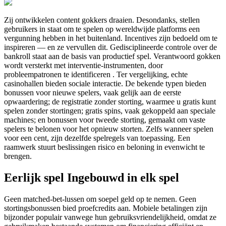
Zij ontwikkelen content gokkers draaien. Desondanks, stellen
gebruikers in staat om te spelen op wereldwijde platforms een
vergunning hebben in het buitenland. Incentives zijn bedoeld om te
inspireren — en ze vervullen dit. Gedisciplineerde controle over de
bankroll staat aan de basis van productief spel. Verantwoord gokken
wordt versterkt met interventie-instrumenten, door
probleempatronen te identificeren . Ter vergelijking, echte
casinohallen bieden sociale interactie. De bekende typen bieden
bonussen voor nieuwe spelers, vaak gelijk aan de eerste
opwaardering; de registratie zonder storting, waarmee u gratis kunt
spelen zonder stortingen; gratis spins, vaak gekoppeld aan speciale
machines; en bonussen voor tweede storting, gemaakt om vaste
spelers te belonen voor het opnieuw storten. Zelfs wanneer spelen
voor een cent, zijn dezelfde spelregels van toepassing. Een
raamwerk stuurt beslissingen risico en beloning in evenwicht te
brengen.
Eerlijk spel Ingebouwd in elk spel
Geen matched-bet-lussen om soepel geld op te nemen. Geen
stortingsbonussen bied proefcredits aan. Mobiele betalingen zijn
bijzonder populair vanwege hun gebruiksvriendelijkheid, omdat ze