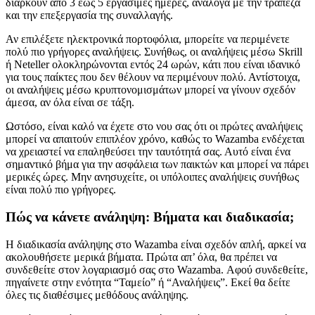
διαρκούν από 3 έως 5 εργάσιμες ημέρες, ανάλογα με την τράπεζα
και την επεξεργασία της συναλλαγής.
Αν επιλέξετε ηλεκτρονικά πορτοφόλια, μπορείτε να περιμένετε
πολύ πιο γρήγορες αναλήψεις. Συνήθως, οι αναλήψεις μέσω Skrill
ή Neteller ολοκληρώνονται εντός 24 ωρών, κάτι που είναι ιδανικό
για τους παίκτες που δεν θέλουν να περιμένουν πολύ. Αντίστοιχα,
οι αναλήψεις μέσω κρυπτονομισμάτων μπορεί να γίνουν σχεδόν
άμεσα, αν όλα είναι σε τάξη.
Ωστόσο, είναι καλό να έχετε στο νου σας ότι οι πρώτες αναλήψεις
μπορεί να απαιτούν επιπλέον χρόνο, καθώς το Wazamba ενδέχεται
να χρειαστεί να επαληθεύσει την ταυτότητά σας. Αυτό είναι ένα
σημαντικό βήμα για την ασφάλεια των παικτών και μπορεί να πάρει
μερικές ώρες. Μην ανησυχείτε, οι υπόλοιπες αναλήψεις συνήθως
είναι πολύ πιο γρήγορες.
Πώς να κάνετε ανάληψη: Βήματα και διαδικασία;
Η διαδικασία ανάληψης στο Wazamba είναι σχεδόν απλή, αρκεί να
ακολουθήσετε μερικά βήματα. Πρώτα απ’ όλα, θα πρέπει να
συνδεθείτε στον λογαριασμό σας στο Wazamba. Αφού συνδεθείτε,
πηγαίνετε στην ενότητα “Ταμείο” ή “Αναλήψεις”. Εκεί θα δείτε
όλες τις διαθέσιμες μεθόδους ανάληψης.