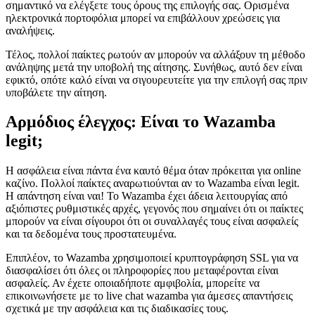
σημαντικό να ελέγξετε τους όρους της επιλογής σας. Ορισμένα
ηλεκτρονικά πορτοφόλια μπορεί να επιβάλλουν χρεώσεις για
αναλήψεις.
Τέλος, πολλοί παίκτες ρωτούν αν μπορούν να αλλάξουν τη μέθοδο
ανάληψης μετά την υποβολή της αίτησης. Συνήθως, αυτό δεν είναι
εφικτό, οπότε καλό είναι να σιγουρευτείτε για την επιλογή σας πριν
υποβάλετε την αίτηση.
Αρμόδιος έλεγχος: Είναι το Wazamba
legit;
Η ασφάλεια είναι πάντα ένα καυτό θέμα όταν πρόκειται για online
καζίνο. Πολλοί παίκτες αναρωτιούνται αν το Wazamba είναι legit.
Η απάντηση είναι ναι! Το Wazamba έχει άδεια λειτουργίας από
αξιόπιστες ρυθμιστικές αρχές, γεγονός που σημαίνει ότι οι παίκτες
μπορούν να είναι σίγουροι ότι οι συναλλαγές τους είναι ασφαλείς
και τα δεδομένα τους προστατευμένα.
Επιπλέον, το Wazamba χρησιμοποιεί κρυπτογράφηση SSL για να
διασφαλίσει ότι όλες οι πληροφορίες που μεταφέρονται είναι
ασφαλείς. Αν έχετε οποιαδήποτε αμφιβολία, μπορείτε να
επικοινωνήσετε με το live chat wazamba για άμεσες απαντήσεις
σχετικά με την ασφάλεια και τις διαδικασίες τους.