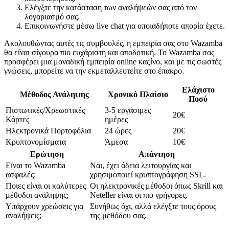
Ελέγξτε την κατάσταση των αναλήψεών σας από τον
λογαριασμό σας.
Επικοινωνήστε μέσω live chat για οποιαδήποτε απορία έχετε.
Ακολουθώντας αυτές τις συμβουλές, η εμπειρία σας στο Wazamba
θα είναι σίγουρα πιο ευχάριστη και αποδοτική. Το Wazamba σας
προσφέρει μια μοναδική εμπειρία online καζίνο, και με τις σωστές
γνώσεις, μπορείτε να την εκμεταλλευτείτε στο έπακρο.
Ελάχιστο
Μέθοδος Ανάληψης
Χρονικό Πλαίσιο
Ποσό
Πιστωτικές/Χρεωστικές
3-5 εργάσιμες
20€
Κάρτες
ημέρες
Ηλεκτρονικά Πορτοφόλια
24 ώρες
20€
Κρυπτονομίσματα
Άμεσα
10€
Ερώτηση
Απάντηση
Είναι το Wazamba
Ναι, έχει άδεια λειτουργίας και
ασφαλές;
χρησιμοποιεί κρυπτογράφηση SSL.
Ποιες είναι οι καλύτερες
Οι ηλεκτρονικές μέθοδοι όπως Skrill και
μέθοδοι ανάληψης;
Neteller είναι οι πιο γρήγορες.
Υπάρχουν χρεώσεις για
Συνήθως όχι, αλλά ελέγξτε τους όρους
αναλήψεις;
της μεθόδου σας.