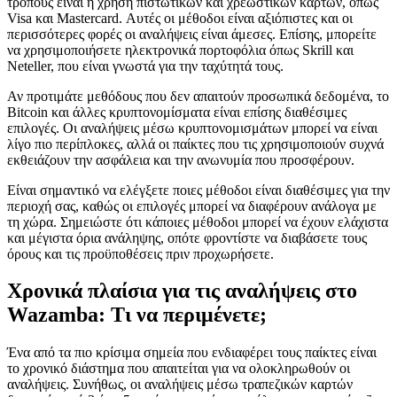
τρόπους είναι η χρήση πιστωτικών και χρεωστικών καρτών, όπως
Visa και Mastercard. Αυτές οι μέθοδοι είναι αξιόπιστες και οι
περισσότερες φορές οι αναλήψεις είναι άμεσες. Επίσης, μπορείτε
να χρησιμοποιήσετε ηλεκτρονικά πορτοφόλια όπως Skrill και
Neteller, που είναι γνωστά για την ταχύτητά τους.
Αν προτιμάτε μεθόδους που δεν απαιτούν προσωπικά δεδομένα, το
Bitcoin και άλλες κρυπτονομίσματα είναι επίσης διαθέσιμες
επιλογές. Οι αναλήψεις μέσω κρυπτονομισμάτων μπορεί να είναι
λίγο πιο περίπλοκες, αλλά οι παίκτες που τις χρησιμοποιούν συχνά
εκθειάζουν την ασφάλεια και την ανωνυμία που προσφέρουν.
Είναι σημαντικό να ελέγξετε ποιες μέθοδοι είναι διαθέσιμες για την
περιοχή σας, καθώς οι επιλογές μπορεί να διαφέρουν ανάλογα με
τη χώρα. Σημειώστε ότι κάποιες μέθοδοι μπορεί να έχουν ελάχιστα
και μέγιστα όρια ανάληψης, οπότε φροντίστε να διαβάσετε τους
όρους και τις προϋποθέσεις πριν προχωρήσετε.
Χρονικά πλαίσια για τις αναλήψεις στο
Wazamba: Τι να περιμένετε;
Ένα από τα πιο κρίσιμα σημεία που ενδιαφέρει τους παίκτες είναι
το χρονικό διάστημα που απαιτείται για να ολοκληρωθούν οι
αναλήψεις. Συνήθως, οι αναλήψεις μέσω τραπεζικών καρτών