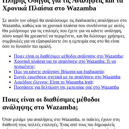
Πλήρης Οδηγός για τις Αναλήψεις και τα
Χρονικά Πλαίσια στο Wazamba
Σε αυτόν τον οδηγό θα αναλύσουμε τις διαδικασίες αναλήψεων στο
Wazamba, καθώς και τα χρονικά πλαίσια που συνδέονται με αυτές.
Θα μιλήσουμε για τις επιλογές που έχετε για να κάνετε ανάληψη,
πόσο καιρό θα χρειαστεί να περιμένετε, και θα δώσουμε χρήσιμες
συμβουλές για να εξασφαλίσετε ότι η εμπειρία σας στο θα είναι
όσο το δυνατόν πιο ομαλή.
Ποιες είναι οι διαθέσιμες μέθοδοι ανάληψης στο Wazamba;
Χρονικά πλαίσια για τις αναλήψεις στο Wazamba: Τι να
περιμένετε;
Πώς να κάνετε ανάληψη: Βήματα και διαδικασία;
Συχνές ερωτήσεις σχετικά με τις αναλήψεις στο Wazamba
Αρμόδιος έλεγχος: Είναι το Wazamba legit;
Προτάσεις για βελτίωση της εμπειρίας σας στο Wazamba
Ποιες είναι οι διαθέσιμες μέθοδοι
ανάληψης στο Wazamba;
Όταν μιλάμε για αναλήψεις στο Wazamba, οι παίκτες έχουν στη
διάθεσή τους πολλές επιλογές. Ένας από τους πιο δημοφιλείς